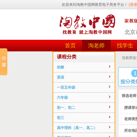
北京
首页
淘老师
找学生
课程分类
当前所在
幼教
英语
一至五年级
筛选老师
六年级
初一、初二
授课形式
初三
老师类型
高中理科（高一、高二）
所在地