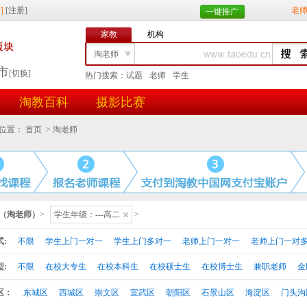
老
一键推广
家教
机构
淘老师
市
[切换]
热门搜索：
试题
老师
学生
找学生
淘教百科
摄影比赛
任务id
用户id
位置：
首页
>
淘老师
（淘老师）
>
学生年级：---高二
>
:
不限
学生上门一对一
学生上门多对一
老师上门一对一
老师上门一对
:
不限
在校大专生
在校本科生
在校硕士生
在校博士生
兼职老师
金
区：
东城区
西城区
崇文区
宣武区
朝阳区
石景山区
海淀区
门头沟