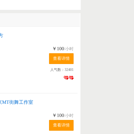
方
￥100
/小时
人气数：32401
京MT街舞工作室
￥100
/小时