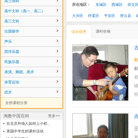
高三理科
所在地区：
东城区
西城区
崇文
高中文科（高一、高二）
大兴区
怀柔区
平谷区
密云县
高三文科
出国留学
课时价格
综合排序
声乐
西洋乐器
民族乐器
郝
表演、舞蹈、美术
体育运动
武术
全部课程分类
淘教中国百科
更多>>
吉
在北京外地人如何上小初...
王
美国中学生的课外活动