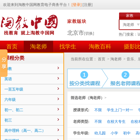
家教
淘老师
北京市
[切换]
热门搜索：
找学生
首页
淘老师
找学生
淘教百科
摄影
任务id
用户id
课程分类
当前所在位置：
首页
>
淘老师
>
音乐、
幼教
英语
一至五年级
筛选老师（淘老师）
>
六年级
初一、初二
授课形式:
不限
学生上门一对一
初三
老师类型:
不限
在校大专生
在校
高中理科（高一、高二）
学生年级:
幼儿园
小学
初中
高