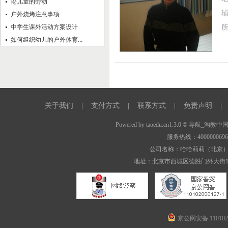
论儿童的劳动
户外烧烤注意事项
中学生课外活动方案设计
如何组织幼儿的户外体育...
关于我们
|
支付方式
|
联系方式
|
免责声明
|
Powered by
taoedu.cn1.3.0
© 导航_淘教中
服务热线：400000069
公司名称：哈哈莉莉（北京
地址：北京市西城区德胜门外大街1
京公网安备 1101020