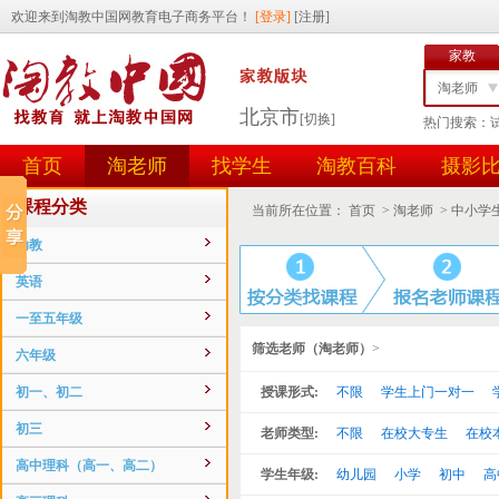
家教
淘老师
北京市
[切换]
热门搜索：
找学生
首页
淘老师
找学生
淘教百科
摄影
任务id
用户id
课程分类
当前所在位置：
首页
>
淘老师
>
中小学
幼教
英语
一至五年级
筛选老师（淘老师）
>
六年级
初一、初二
授课形式:
不限
学生上门一对一
初三
老师类型:
不限
在校大专生
在校
高中理科（高一、高二）
学生年级:
幼儿园
小学
初中
高