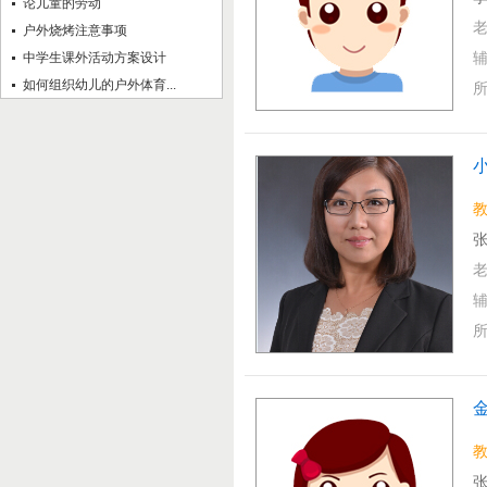
论儿童的劳动
户外烧烤注意事项
中学生课外活动方案设计
如何组织幼儿的户外体育...
教
张
张