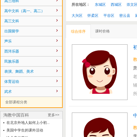
高三理科
所在地区：
东城区
西城区
崇文
高中文科（高一、高二）
大兴区
怀柔区
平谷区
密云县
高三文科
出国留学
课时价格
综合排序
声乐
西洋乐器
民族乐器
萧
表演、舞蹈、美术
体育运动
武术
全部课程分类
淘教中国百科
更多>>
在北京外地人如何上小初...
美国中学生的课外活动
李