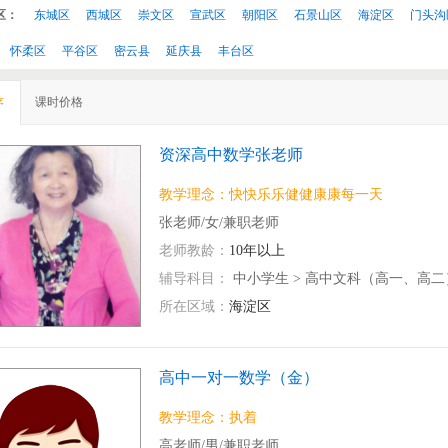
区：
东城区
西城区
崇文区
宣武区
朝阳区
石景山区
海淀区
门头沟
怀柔区
平谷区
密云县
延庆县
丰台区
课时价格
序
资深高中数学张老师
教学理念：快快乐乐健健康康每一天
张老师/女/兼职老师
老师教龄：
10年以上
辅导科目：
中小学生
>
高中文科（高一、高二
所在区域：
海淀区
高中一对一数学（金）
教学理念：执着
高老师/男/兼职老师