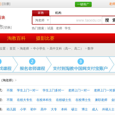
老
一键推广
家教
机构
淘老师
市
[切换]
热门搜索：
试题
老师
学生
找学生
淘教百科
摄影比赛
任务id
用户id
位置：
首页
>
淘老师
>
中小学生
>
高中文科（高一、高二）
>
数学
（淘老师）
>
:
不限
学生上门一对一
学生上门多对一
老师上门一对一
老师上门一对
:
不限
在校大专生
在校本科生
在校硕士生
在校博士生
兼职老师
金
:
幼儿园
小学
初中
高中
大专
本科
硕士
博士
成人
外籍人士