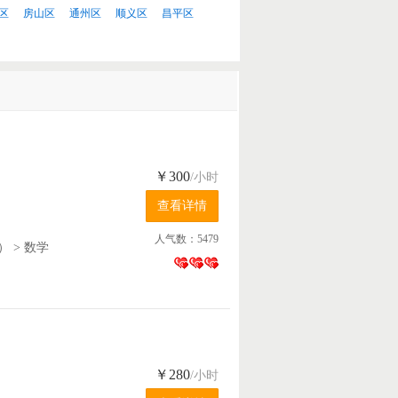
区
房山区
通州区
顺义区
昌平区
￥300
/小时
人气数：5479
）
>
数学
￥280
/小时