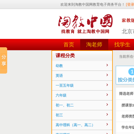
北京
首页
淘老师
找学生
课程分类
当前所在
幼教
英语
一至五年级
筛选老师
六年级
初一、初二
授课形式
初三
老师类型
高中理科（高一、高二）
学生年级